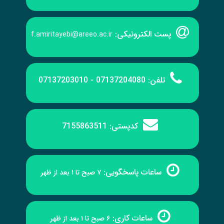
پست الکترونیکی:
f.amiritayebi@areeo.ac.ir
تلفن:
07137204080 - 07137203010
کدپستی:
7155863511
ساعات پاسخگویی:
۷ صبح تا ۱ بعد از ظهر
ساعات کاری:
۶ صبح تا ۱ بعد از ظهر