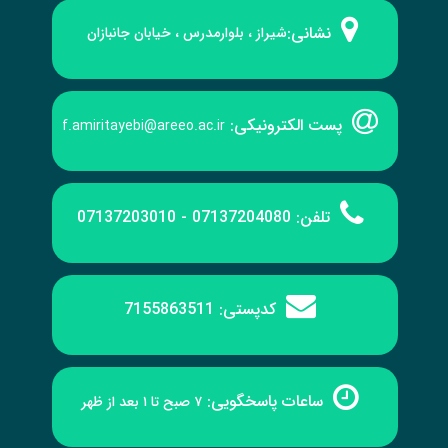
نشانی:
شیراز ، بلوارمدرس ، خیابان جانبازان
پست الکترونیکی:
f.amiritayebi@areeo.ac.ir
تلفن:
07137204080 - 07137203010
کدپستی:
7155863511
ساعات پاسخگویی:
۷ صبح تا ۱ بعد از ظهر