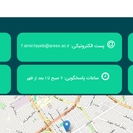
پست الکترونیکی:
f.amiritayebi@areeo.ac.ir
ساعات پاسخگویی:
۷ صبح تا ۱ بعد از ظهر