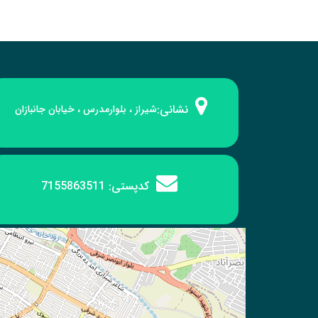
نشانی:
شیراز ، بلوارمدرس ، خیابان جانبازان
کدپستی:
7155863511