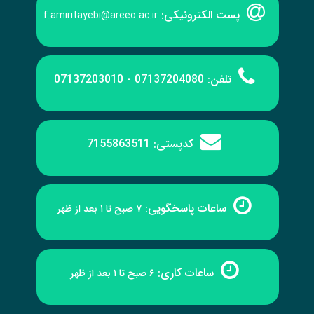
پست الکترونیکی:
f.amiritayebi@areeo.ac.ir
تلفن:
07137204080 - 07137203010
کدپستی:
7155863511
ساعات پاسخگویی:
۷ صبح تا ۱ بعد از ظهر
ساعات کاری:
۶ صبح تا ۱ بعد از ظهر