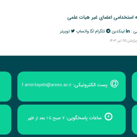
ه استخدامی اعضای غیر هیات علمی
ی :
لینکدین
تلگرام
واتساپ
توییتر
۲۵ تیر ۱۴۰۴
پست الکترونیکی:
f.amiritayebi@areeo.ac.ir
ساعات پاسخگویی:
۷ صبح تا ۱ بعد از ظهر