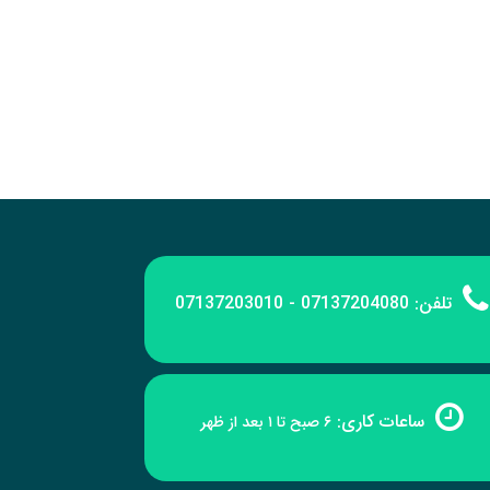
تلفن:
07137204080 - 07137203010
ساعات کاری:
۶ صبح تا ۱ بعد از ظهر