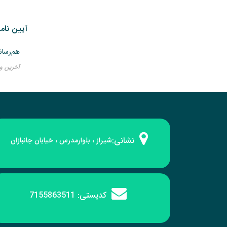
آیین نام
هم‌رسان
آخرین ویرایش 
نشانی:
شیراز ، بلوارمدرس ، خیابان جانبازان
کدپستی:
7155863511