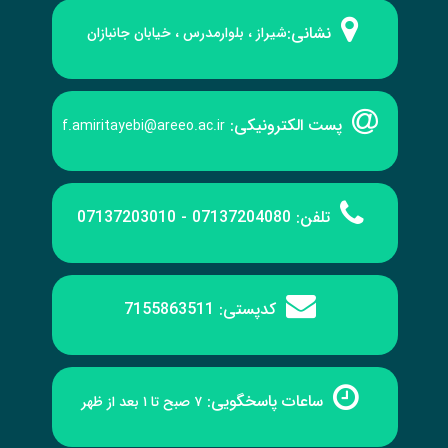
نشانی:
شیراز ، بلوارمدرس ، خیابان جانبازان
پست الکترونیکی:
f.amiritayebi@areeo.ac.ir
تلفن:
07137204080 - 07137203010
کدپستی:
7155863511
ساعات پاسخگویی:
۷ صبح تا ۱ بعد از ظهر