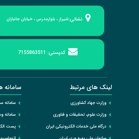
نشانی:
شیراز ، بلوارمدرس ، خیابان جانبازان
کدپستی:
7155863511
لینک های مرتبط
سامانه ه
وزارت جهاد کشاورزی
سامانه س
وزارت علوم، تحقیقات و فناوری
سامانه و
درگاه ملی خدمات الکترونیکی ایران
پست الکت
سازمان ملی بهره وری ایران
اتوماسیون