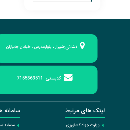
نشانی:
شیراز ، بلوارمدرس ، خیابان جانبازان
کدپستی:
7155863511
لینک های مرتبط
سامانه ه
وزارت جهاد کشاورزی
سامانه س